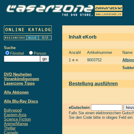
Inhalt eKorb
Suche
Anzahl
Artikelnummer
Name
Filmtitel
Person
1
9003752
Albino
Subtot
DVD Neuheiten
Vorankündigungen
Laserzone Tipps
Bestellung ausführen
Alle Aktionen
Alle Blu-Ray Discs
eGutschein
Bollywood
Falls Sie einen elektronischen Gutsc
Eastern-Asia
Sie den Code bitte in obiges Feld ein
Science Fiction
Anime/Manga
Thriller
Comedy