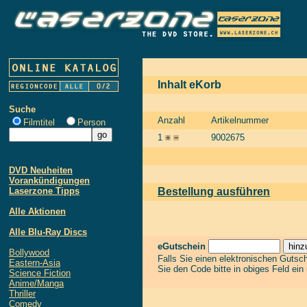
Inhalt eKorb
Suche
Anzahl
Artikelnummer
Filmtitel
Person
1
9002675
DVD Neuheiten
Vorankündigungen
Laserzone Tipps
Bestellung ausführen
Alle Aktionen
Alle Blu-Ray Discs
eGutschein
Bollywood
Falls Sie einen elektronischen Gutsc
Eastern-Asia
Sie den Code bitte in obiges Feld ein
Science Fiction
Anime/Manga
Thriller
Comedy