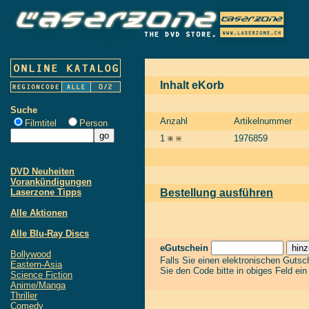
Inhalt eKorb
Suche
Anzahl
Artikelnummer
Filmtitel
Person
1
1976859
DVD Neuheiten
Vorankündigungen
Laserzone Tipps
Bestellung ausführen
Alle Aktionen
Alle Blu-Ray Discs
eGutschein
Bollywood
Falls Sie einen elektronischen Guts
Eastern-Asia
Sie den Code bitte in obiges Feld ei
Science Fiction
Anime/Manga
Thriller
Comedy