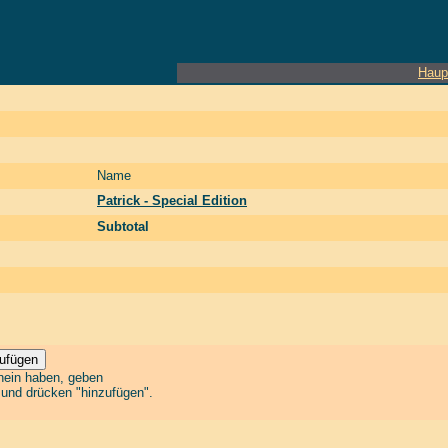
Haup
Name
Patrick - Special Edition
Subtotal
chein haben, geben
n und drücken "hinzufügen".