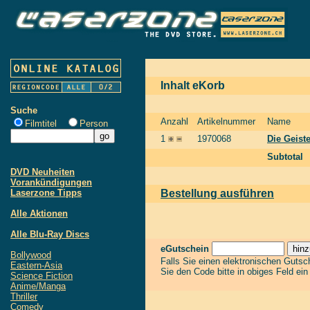
Inhalt eKorb
Suche
Anzahl
Artikelnummer
Name
Filmtitel
Person
1
1970068
Die Geist
Subtotal
DVD Neuheiten
Vorankündigungen
Laserzone Tipps
Bestellung ausführen
Alle Aktionen
Alle Blu-Ray Discs
eGutschein
Bollywood
Falls Sie einen elektronischen Guts
Eastern-Asia
Sie den Code bitte in obiges Feld ei
Science Fiction
Anime/Manga
Thriller
Comedy