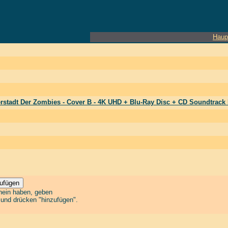
Haup
erstadt Der Zombies - Cover B - 4K UHD + Blu-Ray Disc + CD Soundtrac
chein haben, geben
n und drücken "hinzufügen".