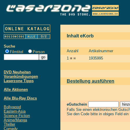
Inhalt eKorb
Suche
Anzahl
Artikelnummer
Filmtitel
Person
1
1935995
DVD Neuheiten
Vorankündigungen
Laserzone Tipps
Bestellung ausführen
Alle Aktionen
Alle Blu-Ray Discs
eGutschein
Bollywood
Falls Sie einen elektronischen Gutsc
Eastern-Asia
Sie den Code bitte in obiges Feld ein
Science Fiction
Anime/Manga
Thriller
Comedy