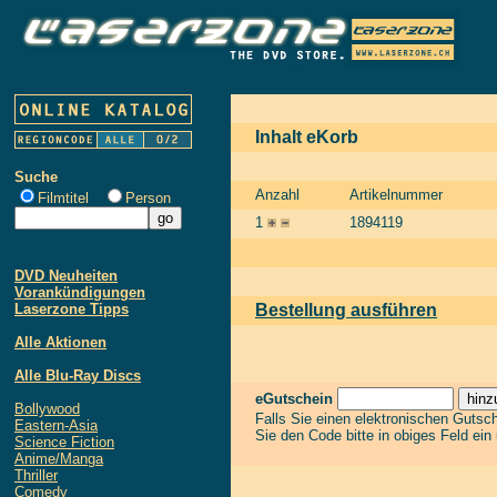
Inhalt eKorb
Suche
Anzahl
Artikelnummer
Filmtitel
Person
1
1894119
DVD Neuheiten
Vorankündigungen
Laserzone Tipps
Bestellung ausführen
Alle Aktionen
Alle Blu-Ray Discs
eGutschein
Bollywood
Falls Sie einen elektronischen Gutsc
Eastern-Asia
Sie den Code bitte in obiges Feld ein
Science Fiction
Anime/Manga
Thriller
Comedy