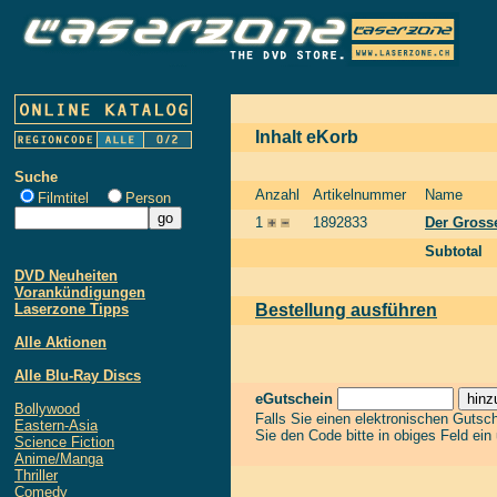
Inhalt eKorb
Suche
Anzahl
Artikelnummer
Name
Filmtitel
Person
1
1892833
Der Grosse
Subtotal
DVD Neuheiten
Vorankündigungen
Laserzone Tipps
Bestellung ausführen
Alle Aktionen
Alle Blu-Ray Discs
eGutschein
Bollywood
Falls Sie einen elektronischen Gutsc
Eastern-Asia
Sie den Code bitte in obiges Feld ein
Science Fiction
Anime/Manga
Thriller
Comedy