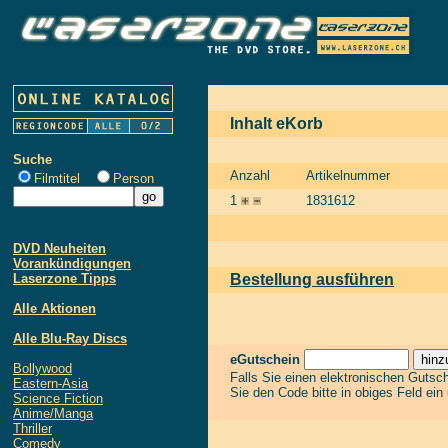
Inhalt eKorb
Suche
Anzahl
Artikelnummer
Filmtitel
Person
1
1831612
DVD Neuheiten
Vorankündigungen
Laserzone Tipps
Bestellung ausführen
Alle Aktionen
Alle Blu-Ray Discs
eGutschein
Bollywood
Falls Sie einen elektronischen Gutsc
Eastern-Asia
Sie den Code bitte in obiges Feld ein
Science Fiction
Anime/Manga
Thriller
Comedy