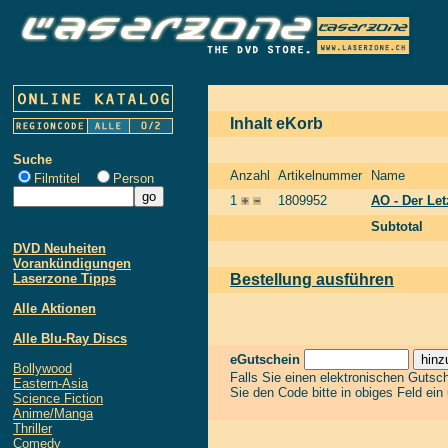
Inhalt eKorb
Suche
Anzahl
Artikelnummer
Name
Filmtitel
Person
1
1809952
AO - Der Let
Subtotal
DVD Neuheiten
Vorankündigungen
Laserzone Tipps
Bestellung ausführen
Alle Aktionen
Alle Blu-Ray Discs
eGutschein
Bollywood
Falls Sie einen elektronischen Gutsc
Eastern-Asia
Sie den Code bitte in obiges Feld ein
Science Fiction
Anime/Manga
Thriller
Comedy