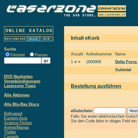
Inhalt eKorb
Suche
Anzahl
Artikelnummer
Name
Filmtitel
Person
1
1800908
Delta Force
Subtotal
DVD Neuheiten
Vorankündigungen
Laserzone Tipps
Bestellung ausführen
Alle Aktionen
Alle Blu-Ray Discs
eGutschein
Bollywood
Falls Sie einen elektronischen Gutsc
Eastern-Asia
Sie den Code bitte in obiges Feld ein
Science Fiction
Anime/Manga
Thriller
Comedy