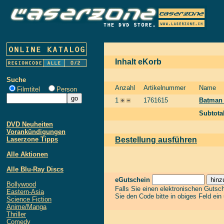
Inhalt eKorb
Suche
Anzahl
Artikelnummer
Name
Filmtitel
Person
1
1761615
Batman 
Subtota
DVD Neuheiten
Vorankündigungen
Laserzone Tipps
Bestellung ausführen
Alle Aktionen
Alle Blu-Ray Discs
eGutschein
Bollywood
Falls Sie einen elektronischen Gutsc
Eastern-Asia
Sie den Code bitte in obiges Feld ein
Science Fiction
Anime/Manga
Thriller
Comedy