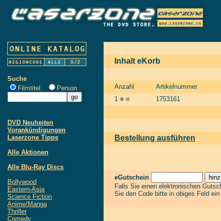
Inhalt eKorb
Suche
Anzahl
Artikelnummer
Filmtitel
Person
1
1753161
DVD Neuheiten
Vorankündigungen
Laserzone Tipps
Bestellung ausführen
Alle Aktionen
Alle Blu-Ray Discs
eGutschein
Bollywood
Falls Sie einen elektronischen Guts
Eastern-Asia
Sie den Code bitte in obiges Feld ei
Science Fiction
Anime/Manga
Thriller
Comedy