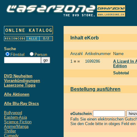
Inhalt eKorb
Suche
Anzahl
Artikelnummer
Name
Filmtitel
Person
1
1699286
A Lizard In 
Edition
Subtotal
DVD Neuheiten
Vorankündigungen
Laserzone Tipps
Bestellung ausführen
Alle Aktionen
Alle Blu-Ray Discs
Bollywood
eGutschein
Eastern-Asia
Falls Sie einen elektronischen Gutsc
Science Fiction
Sie den Code bitte in obiges Feld ein
Anime/Manga
Thriller
Comedy