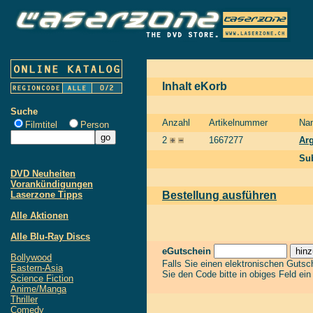
Inhalt eKorb
Suche
Anzahl
Artikelnummer
Na
Filmtitel
Person
2
1667277
Arg
Sub
DVD Neuheiten
Vorankündigungen
Laserzone Tipps
Bestellung ausführen
Alle Aktionen
Alle Blu-Ray Discs
eGutschein
Bollywood
Falls Sie einen elektronischen Guts
Eastern-Asia
Sie den Code bitte in obiges Feld ei
Science Fiction
Anime/Manga
Thriller
Comedy