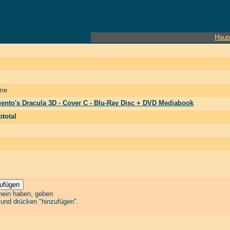
Haup
me
ento's Dracula 3D - Cover C - Blu-Ray Disc + DVD Mediabook
total
chein haben, geben
n und drücken "hinzufügen".