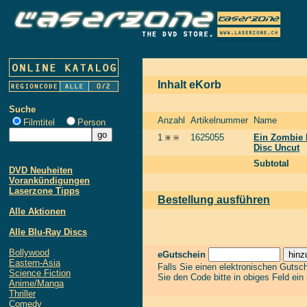
Inhalt eKorb
Suche
Anzahl
Artikelnummer
Name
Filmtitel
Person
1
1625055
Ein Zombie 
Disc Uncut
Subtotal
DVD Neuheiten
Vorankündigungen
Laserzone Tipps
Bestellung ausführen
Alle Aktionen
Alle Blu-Ray Discs
Bollywood
eGutschein
Eastern-Asia
Falls Sie einen elektronischen Gutsc
Science Fiction
Sie den Code bitte in obiges Feld ein
Anime/Manga
Thriller
Comedy