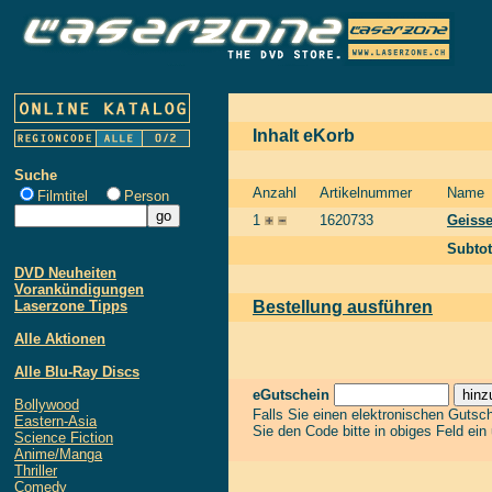
Inhalt eKorb
Suche
Anzahl
Artikelnummer
Name
Filmtitel
Person
1
1620733
Geisse
Subtot
DVD Neuheiten
Vorankündigungen
Laserzone Tipps
Bestellung ausführen
Alle Aktionen
Alle Blu-Ray Discs
eGutschein
Bollywood
Falls Sie einen elektronischen Gutsc
Eastern-Asia
Sie den Code bitte in obiges Feld ein
Science Fiction
Anime/Manga
Thriller
Comedy