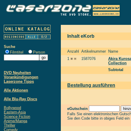
Inhalt eKorb
Suche
Anzahl
Artikelnummer
Name
Filmtitel
Person
1
1587076
Akira Kurosa
Collection
Subtotal
DVD Neuheiten
Vorankündigungen
Laserzone Tipps
Bestellung ausführen
Alle Aktionen
Alle Blu-Ray Discs
Bollywood
eGutschein
Eastern-Asia
Falls Sie einen elektronischen Gutsc
Science Fiction
Sie den Code bitte in obiges Feld ein
Anime/Manga
Thriller
Comedy