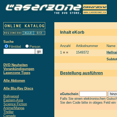
Inhalt eKorb
Suche
Anzahl
Artikelnummer
Name
Filmtitel
Person
1
1549372
Hellra
Subtot
DVD Neuheiten
Vorankündigungen
Laserzone Tipps
Bestellung ausführen
Alle Aktionen
Alle Blu-Ray Discs
eGutschein
Bollywood
Falls Sie einen elektronischen Gutsc
Eastern-Asia
Sie den Code bitte in obiges Feld ein
Science Fiction
Anime/Manga
Thriller
Comedy