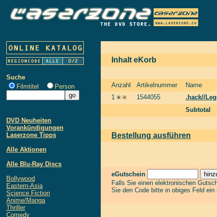
Inhalt eKorb
Suche
Anzahl
Artikelnummer
Name
Filmtitel
Person
1
1544055
.hack//Leg
Subtotal
DVD Neuheiten
Vorankündigungen
Laserzone Tipps
Bestellung ausführen
Alle Aktionen
Alle Blu-Ray Discs
eGutschein
Bollywood
Falls Sie einen elektronischen Gutsc
Eastern-Asia
Sie den Code bitte in obiges Feld ein
Science Fiction
Anime/Manga
Thriller
Comedy