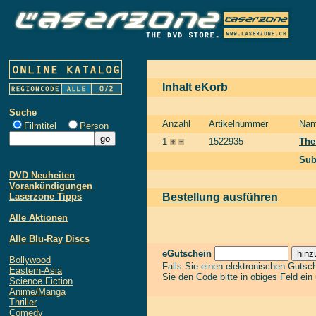
Inhalt eKorb
Suche
Anzahl
Artikelnummer
Na
Filmtitel
Person
1
1522935
The
Sub
DVD Neuheiten
Vorankündigungen
Laserzone Tipps
Bestellung ausführen
Alle Aktionen
Alle Blu-Ray Discs
eGutschein
Bollywood
Falls Sie einen elektronischen Gutsc
Eastern-Asia
Sie den Code bitte in obiges Feld ein
Science Fiction
Anime/Manga
Thriller
Comedy