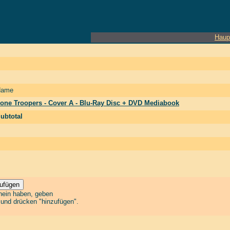
Haup
Name
one Troopers - Cover A - Blu-Ray Disc + DVD Mediabook
ubtotal
chein haben, geben
n und drücken "hinzufügen".