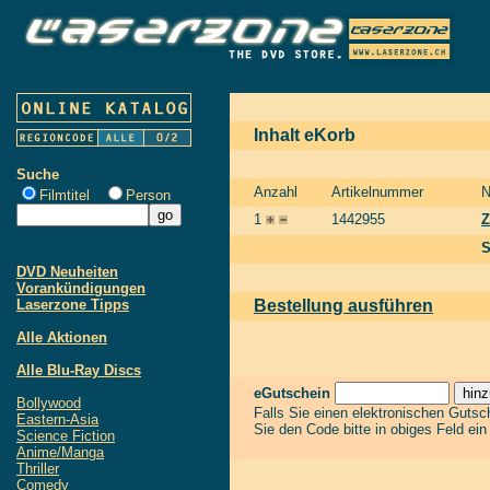
Inhalt eKorb
Suche
Anzahl
Artikelnummer
Filmtitel
Person
1
1442955
Z
S
DVD Neuheiten
Vorankündigungen
Laserzone Tipps
Bestellung ausführen
Alle Aktionen
Alle Blu-Ray Discs
eGutschein
Bollywood
Falls Sie einen elektronischen Guts
Eastern-Asia
Sie den Code bitte in obiges Feld ei
Science Fiction
Anime/Manga
Thriller
Comedy