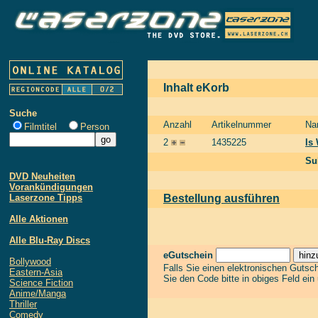
Inhalt eKorb
Suche
Anzahl
Artikelnummer
Na
Filmtitel
Person
2
1435225
Is
Su
DVD Neuheiten
Vorankündigungen
Laserzone Tipps
Bestellung ausführen
Alle Aktionen
Alle Blu-Ray Discs
eGutschein
Bollywood
Falls Sie einen elektronischen Gutsc
Eastern-Asia
Sie den Code bitte in obiges Feld ein
Science Fiction
Anime/Manga
Thriller
Comedy