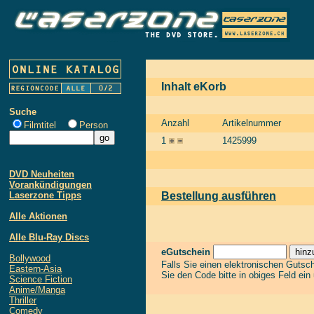
Inhalt eKorb
Suche
Anzahl
Artikelnummer
Filmtitel
Person
1
1425999
DVD Neuheiten
Vorankündigungen
Laserzone Tipps
Bestellung ausführen
Alle Aktionen
Alle Blu-Ray Discs
eGutschein
Bollywood
Falls Sie einen elektronischen Gutsc
Eastern-Asia
Sie den Code bitte in obiges Feld ein
Science Fiction
Anime/Manga
Thriller
Comedy