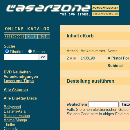
Inhalt eKorb
Suche
Anzahl
Artikelnummer
Name
Filmtitel
Person
2
1408190
A Pistol For
Subtotal
DVD Neuheiten
Vorankündigungen
Laserzone Tipps
Bestellung ausführen
Alle Aktionen
Alle Blu-Ray Discs
eGutschein
Bollywood
Falls Sie einen elektronischen Gutsc
Eastern-Asia
Sie den Code bitte in obiges Feld ein
Science Fiction
Anime/Manga
Thriller
Comedy