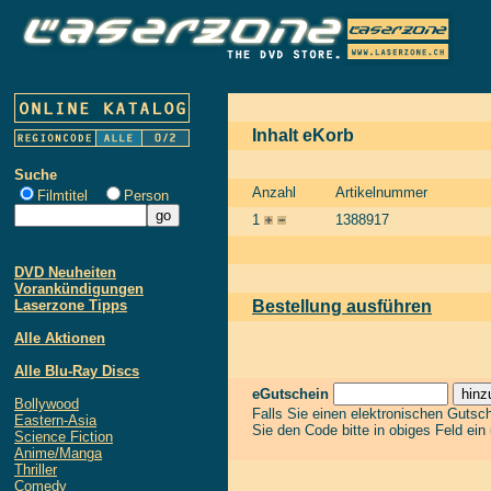
Inhalt eKorb
Suche
Anzahl
Artikelnummer
Filmtitel
Person
1
1388917
DVD Neuheiten
Vorankündigungen
Laserzone Tipps
Bestellung ausführen
Alle Aktionen
Alle Blu-Ray Discs
eGutschein
Bollywood
Falls Sie einen elektronischen Gutsc
Eastern-Asia
Sie den Code bitte in obiges Feld ein
Science Fiction
Anime/Manga
Thriller
Comedy