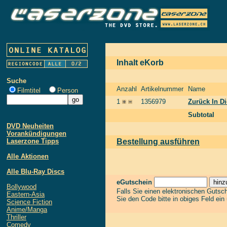
Inhalt eKorb
Suche
Anzahl
Artikelnummer
Name
Filmtitel
Person
1
1356979
Zurück In Di
Subtotal
DVD Neuheiten
Vorankündigungen
Laserzone Tipps
Bestellung ausführen
Alle Aktionen
Alle Blu-Ray Discs
eGutschein
Bollywood
Falls Sie einen elektronischen Gutsc
Eastern-Asia
Sie den Code bitte in obiges Feld ein
Science Fiction
Anime/Manga
Thriller
Comedy