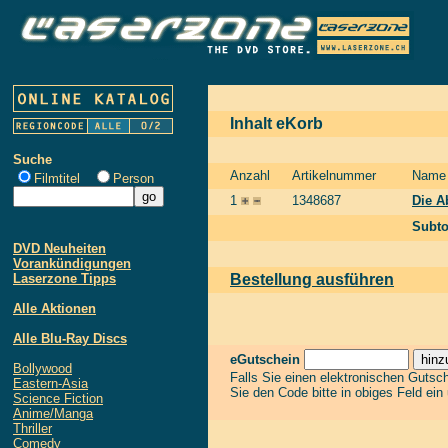
Inhalt eKorb
Suche
Anzahl
Artikelnummer
Name
Filmtitel
Person
1
1348687
Die A
Subto
DVD Neuheiten
Vorankündigungen
Laserzone Tipps
Bestellung ausführen
Alle Aktionen
Alle Blu-Ray Discs
eGutschein
Bollywood
Falls Sie einen elektronischen Gutsc
Eastern-Asia
Sie den Code bitte in obiges Feld ein
Science Fiction
Anime/Manga
Thriller
Comedy