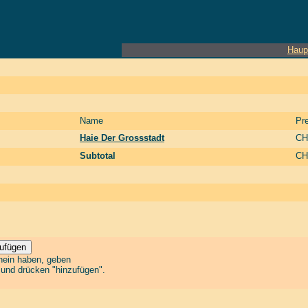
Haup
Name
Pre
Haie Der Grossstadt
CH
Subtotal
CH
chein haben, geben
n und drücken "hinzufügen".