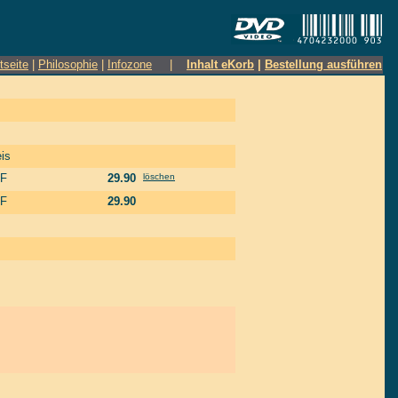
tseite
|
Philosophie
|
Infozone
|
Inhalt eKorb
|
Bestellung ausführen
is
F
29.90
löschen
F
29.90