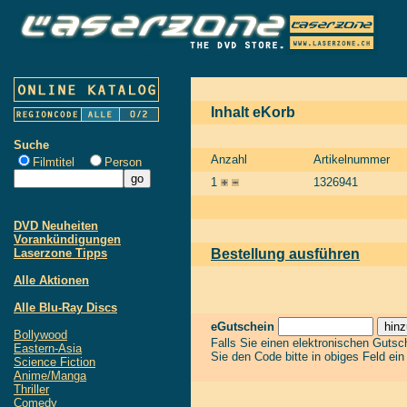
Inhalt eKorb
Suche
Anzahl
Artikelnummer
Filmtitel
Person
1
1326941
DVD Neuheiten
Vorankündigungen
Laserzone Tipps
Bestellung ausführen
Alle Aktionen
Alle Blu-Ray Discs
eGutschein
Bollywood
Falls Sie einen elektronischen Guts
Eastern-Asia
Sie den Code bitte in obiges Feld ei
Science Fiction
Anime/Manga
Thriller
Comedy