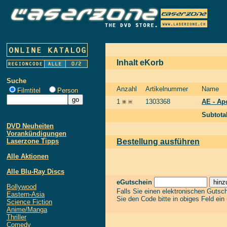
Inhalt eKorb
Suche
Anzahl
Artikelnummer
Name
Filmtitel
Person
1
1303368
AE - Ap
Subtota
DVD Neuheiten
Vorankündigungen
Laserzone Tipps
Bestellung ausführen
Alle Aktionen
Alle Blu-Ray Discs
eGutschein
Bollywood
Falls Sie einen elektronischen Gutsc
Eastern-Asia
Sie den Code bitte in obiges Feld ein
Science Fiction
Anime/Manga
Thriller
Comedy