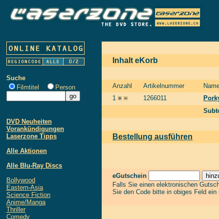
Inhalt eKorb
Suche
Anzahl
Artikelnummer
Nam
Filmtitel
Person
1
1266011
Porky
Subt
DVD Neuheiten
Vorankündigungen
Laserzone Tipps
Bestellung ausführen
Alle Aktionen
Alle Blu-Ray Discs
eGutschein
Bollywood
Falls Sie einen elektronischen Gutsc
Eastern-Asia
Sie den Code bitte in obiges Feld ein
Science Fiction
Anime/Manga
Thriller
Comedy