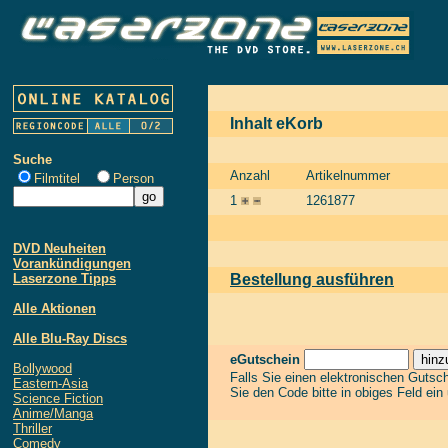
Inhalt eKorb
Suche
Anzahl
Artikelnummer
Filmtitel
Person
1
1261877
DVD Neuheiten
Vorankündigungen
Laserzone Tipps
Bestellung ausführen
Alle Aktionen
Alle Blu-Ray Discs
eGutschein
Bollywood
Falls Sie einen elektronischen Gutsc
Eastern-Asia
Sie den Code bitte in obiges Feld ein
Science Fiction
Anime/Manga
Thriller
Comedy