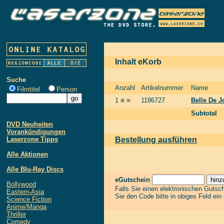
Inhalt eKorb
Suche
Anzahl
Artikelnummer
Name
Filmtitel
Person
1
1196727
Belle De J
Subtotal
DVD Neuheiten
Vorankündigungen
Laserzone Tipps
Bestellung ausführen
Alle Aktionen
Alle Blu-Ray Discs
eGutschein
Bollywood
Falls Sie einen elektronischen Gutsc
Eastern-Asia
Sie den Code bitte in obiges Feld ein
Science Fiction
Anime/Manga
Thriller
Comedy