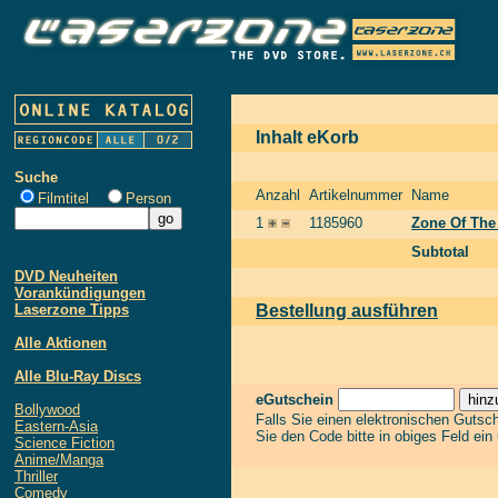
Inhalt eKorb
Suche
Anzahl
Artikelnummer
Name
Filmtitel
Person
1
1185960
Zone Of The 
Subtotal
DVD Neuheiten
Vorankündigungen
Laserzone Tipps
Bestellung ausführen
Alle Aktionen
Alle Blu-Ray Discs
eGutschein
Bollywood
Falls Sie einen elektronischen Gutsc
Eastern-Asia
Sie den Code bitte in obiges Feld ein
Science Fiction
Anime/Manga
Thriller
Comedy