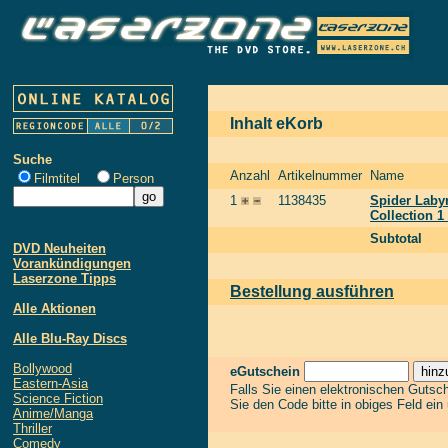
Inhalt eKorb
Suche
Anzahl
Artikelnummer
Name
Filmtitel
Person
1
1138435
Spider Labyr
Collection 
Subtotal
DVD Neuheiten
Vorankündigungen
Laserzone Tipps
Bestellung ausführen
Alle Aktionen
Alle Blu-Ray Discs
Bollywood
eGutschein
Eastern-Asia
Falls Sie einen elektronischen Gutsc
Science Fiction
Sie den Code bitte in obiges Feld ein
Anime/Manga
Thriller
Comedy