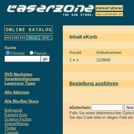
Inhalt eKorb
Suche
Anzahl
Artikelnummer
Filmtitel
Person
2
1118600
DVD Neuheiten
Vorankündigungen
Laserzone Tipps
Bestellung ausführen
Alle Aktionen
Alle Blu-Ray Discs
eGutschein
Bollywood
Falls Sie einen elektronischen Guts
Eastern-Asia
Sie den Code bitte in obiges Feld ei
Science Fiction
Anime/Manga
Thriller
Comedy