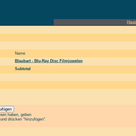
Haup
Name
Blaubart - Blu-Ray Disc Filmjuwelen
Subtotal
chein haben, geben
n und drücken "hinzufügen".