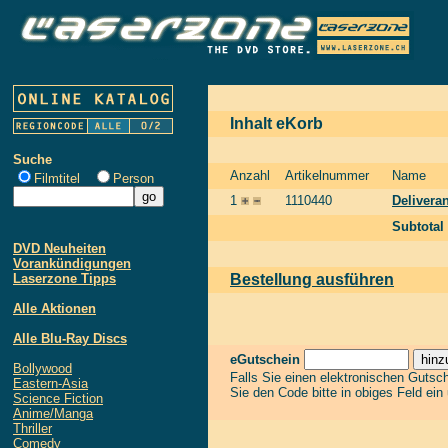
Inhalt eKorb
Suche
Anzahl
Artikelnummer
Name
Filmtitel
Person
1
1110440
Deliveran
Subtotal
DVD Neuheiten
Vorankündigungen
Laserzone Tipps
Bestellung ausführen
Alle Aktionen
Alle Blu-Ray Discs
eGutschein
Bollywood
Falls Sie einen elektronischen Gutsc
Eastern-Asia
Sie den Code bitte in obiges Feld ein
Science Fiction
Anime/Manga
Thriller
Comedy