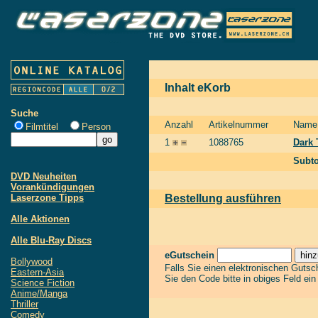
Inhalt eKorb
Suche
Anzahl
Artikelnummer
Name
Filmtitel
Person
1
1088765
Dark 
Subto
DVD Neuheiten
Vorankündigungen
Laserzone Tipps
Bestellung ausführen
Alle Aktionen
Alle Blu-Ray Discs
eGutschein
Bollywood
Falls Sie einen elektronischen Guts
Eastern-Asia
Sie den Code bitte in obiges Feld ei
Science Fiction
Anime/Manga
Thriller
Comedy