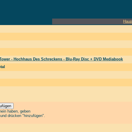
Haup
Tower - Hochhaus Des Schreckens - Blu-Ray Disc + DVD Mediabook
tal
chein haben, geben
n und drücken "hinzufügen".