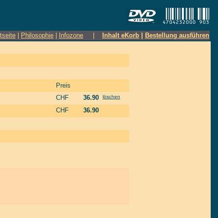
tseite
|
Philosophie
|
Infozone
|
Inhalt eKorb
|
Bestellung ausführen
Preis
CHF
36.90
löschen
CHF
36.90