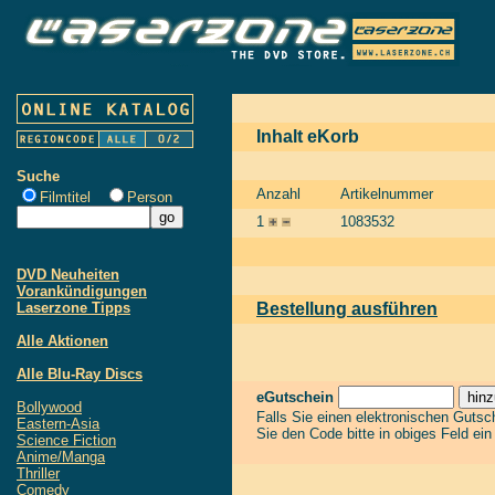
Inhalt eKorb
Suche
Anzahl
Artikelnummer
Filmtitel
Person
1
1083532
DVD Neuheiten
Vorankündigungen
Laserzone Tipps
Bestellung ausführen
Alle Aktionen
Alle Blu-Ray Discs
eGutschein
Bollywood
Falls Sie einen elektronischen Guts
Eastern-Asia
Sie den Code bitte in obiges Feld ei
Science Fiction
Anime/Manga
Thriller
Comedy