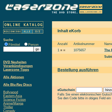
Inhalt eKorb
Suche
Anzahl
Artikelnummer
Nam
Filmtitel
Person
1
1075657
The 
Subt
DVD Neuheiten
Vorankündigungen
Laserzone Tipps
Bestellung ausführen
Alle Aktionen
Alle Blu-Ray Discs
eGutschein
Bollywood
Falls Sie einen elektronischen Gutsc
Eastern-Asia
Sie den Code bitte in obiges Feld ein
Science Fiction
Anime/Manga
Thriller
Comedy