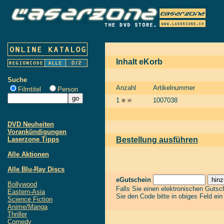
Inhalt eKorb
Suche
Anzahl
Artikelnummer
Filmtitel
Person
1
1007038
DVD Neuheiten
Vorankündigungen
Laserzone Tipps
Bestellung ausführen
Alle Aktionen
Alle Blu-Ray Discs
eGutschein
Bollywood
Falls Sie einen elektronischen Guts
Eastern-Asia
Sie den Code bitte in obiges Feld ei
Science Fiction
Anime/Manga
Thriller
Comedy