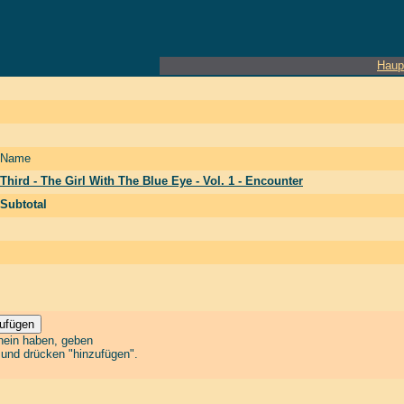
Haup
Name
Third - The Girl With The Blue Eye - Vol. 1 - Encounter
Subtotal
chein haben, geben
n und drücken "hinzufügen".