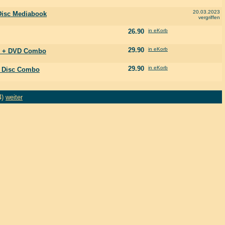
20.03.2023
isc Mediabook
vergriffen
26.90
in eKorb
29.90
in eKorb
 + DVD Combo
29.90
in eKorb
Disc Combo
4)
weiter