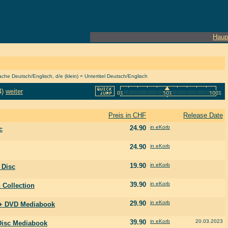
Haup
he Deutsch/Englisch, d/e (klein) = Untertitel Deutsch/Englisch
4)
weiter
Preis in CHF
Release Date
24.90
in eKorb
c
24.90
in eKorb
19.90
in eKorb
Disc
39.90
in eKorb
 Collection
29.90
in eKorb
+ DVD Mediabook
39.90
in eKorb
20.03.2023
isc Mediabook