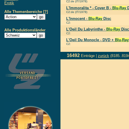
C2:de (IT/1978)
Erotik
L'Immoralita * - Cover B -
Blu-Ray
D
Alle Themenbereiche
[?]
C2:de (IT/1978)
L'Innocent -
Blu-Ray
Disc
C2:
L'Oeil Du Labyrinthe -
Blu-Ray
Disc
Alle Produktionsländer
C2:
L'Oeil Du Monocle - DVD +
Blu-Ray
C2:
16492
Einträge |
zurück
(8185..819