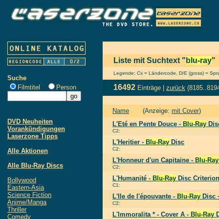
Liste mit Suchtext "
blu-ray
"
Legende: Cx = Ländercode, D/E (gross) = Sprac
Suche
16492
Filmtitel
Person
Einträge |
zurück
(8185..819
Name
(Anzeige:
mit Cover
)
DVD Neuheiten
L'Eté en Pente Douce -
Blu-Ray
Dis
Vorankündigungen
C2:
Laserzone Tipps
L'Heritier -
Blu-Ray
Disc
C2:
Alle Aktionen
L'Honneur d'un Capitaine -
Blu-Ray
Alle Blu-Ray Discs
C2:
L'Humanité -
Blu-Ray
Disc Criterion
Bollywood
C1:
Eastern-Asia
Science Fiction
L'Ile de l'épouvante -
Blu-Ray
Disc 
Anime/Manga
C2:
Thriller
L'Immoralita * - Cover A -
Blu-Ray
D
Comedy