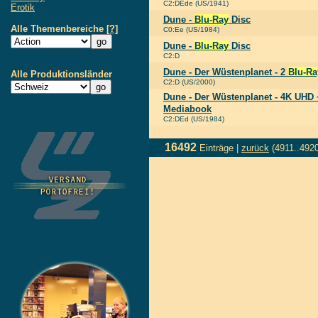
C2:DEde (US/1941)
Erotik
Dune -
Blu-Ray
Disc
Alle Themenbereiche
[?]
C0:Ee (US/1984)
Dune -
Blu-Ray
Disc
C2:D
Dune - Der Wüstenplanet - 2
Blu-Ra
Alle Produktionsländer
C2:D (US/2000)
Dune - Der Wüstenplanet - 4K UHD
Mediabook
C2:DEd (US/1984)
16492
Einträge |
zurück
(4911..492