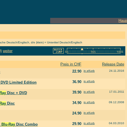
Haup
he Deutsch/Englisch, d/e (klein) = Untertitel Deutsch/Englisch
0)
weiter
Preis in CHF
Release Date
22.90
in eKorb
24.11.2016
c
36.90
in eKorb
 DVD Limited Edition
39.90
in eKorb
17.01.2011
-Ray
Disc + DVD
34.90
in eKorb
09.12.2008
-Ray
Disc
24.90
in eKorb
29.90
in eKorb
04.03.2010
d
Blu-Ray
Disc Combo