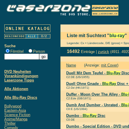
Liste mit Suchtext "
blu-ray
"
Legende: Cx = Ländercode, D/E (gross) = Sprac
Suche
16492
Filmtitel
Person
Einträge |
zurück
(4911..492
Name
(Anzeige:
mit Cover
)
DVD Neuheiten
Duell Mit Dem Teufel -
Blu-Ray
Dis
Vorankündigungen
C2:DE (US/1955)
Laserzone Tipps
Duell Ohne Gnade -
Blu-Ray
Disc +
C2:Dd (HK/1971)
Alle Aktionen
Duffer - Moon Over The Alley -
Blu
Alle Blu-Ray Discs
C2:Ede (GB/1971)
Dumb And Dumber - Unrated -
Blu
Bollywood
C0:E (US/1994)
Eastern-Asia
Science Fiction
Dumbo -
Blu-Ray
Disc
Anime/Manga
C0:DE
Thriller
Dumbo - Special Edition - DVD un
Comedy