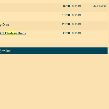
34.90
in eKorb
27.04.2010
19.90
in eKorb
29.90
in eKorb
y
Disc
 + 2
Blu-Ray
Disc -
39.90
in eKorb
0)
weiter