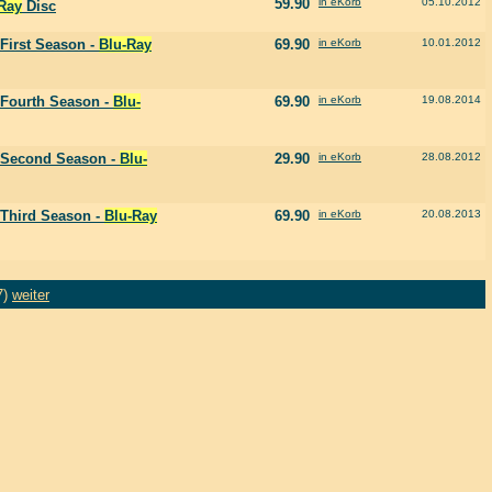
59.90
in eKorb
05.10.2012
Ray
Disc
First Season -
Blu-Ray
69.90
in eKorb
10.01.2012
 Fourth Season -
Blu-
69.90
in eKorb
19.08.2014
 Second Season -
Blu-
29.90
in eKorb
28.08.2012
 Third Season -
Blu-Ray
69.90
in eKorb
20.08.2013
7)
weiter