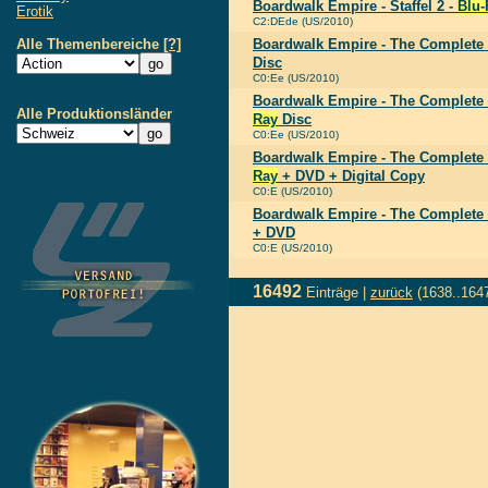
Boardwalk Empire - Staffel 2 -
Blu-
Erotik
C2:DEde (US/2010)
Alle Themenbereiche
[?]
Boardwalk Empire - The Complete 
Disc
C0:Ee (US/2010)
Boardwalk Empire - The Complete
Alle Produktionsländer
Ray
Disc
C0:Ee (US/2010)
Boardwalk Empire - The Complete
Ray
+ DVD + Digital Copy
C0:E (US/2010)
Boardwalk Empire - The Complete
+ DVD
C0:E (US/2010)
16492
Einträge |
zurück
(1638..164