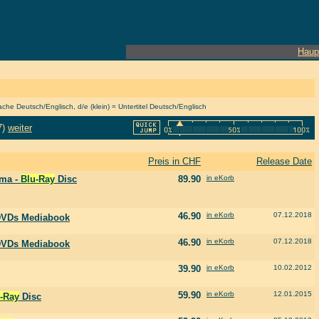
Haup
he Deutsch/Englisch, d/e (klein) = Untertitel Deutsch/Englisch
7)
weiter
Preis in CHF
Release Date
ema -
Blu-Ray
Disc
89.90
in eKorb
46.90
in eKorb
07.12.2018
DVDs Mediabook
46.90
in eKorb
07.12.2018
DVDs Mediabook
39.90
in eKorb
10.02.2012
59.90
in eKorb
12.01.2015
-Ray
Disc