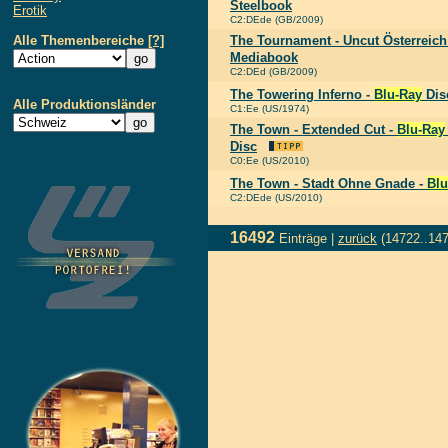
Steelbook
Erotik
C2:DEde (GB/2009)
Alle Themenbereiche
[?]
The Tournament - Uncut Österreic
Mediabook
C2:DEd (GB/2009)
The Towering Inferno -
Blu-Ray
Dis
Alle Produktionsländer
C1:Ee (US/1974)
The Town - Extended Cut -
Blu-Ray
Disc
C0:Ee (US/2010)
The Town - Stadt Ohne Gnade -
Blu
C2:DEde (US/2010)
16492
Einträge |
zurück
(14722..14