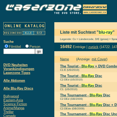
Liste mit Suchtext "
blu-ray
"
Legende: Cx = Ländercode, D/E (gross) = Sprach
Suche
16492
Filmtitel
Person
Einträge |
zurück
(14722..14
Name
(Anzeige:
mit Cover
)
DVD Neuheiten
The Tourist -
Blu-Ray
+ DVD Combo
Vorankündigungen
C1:E (US/2010)
Laserzone Tipps
The Tourist -
Blu-Ray
Disc
C2:DEd (US/2010)
Alle Aktionen
The Tourist -
Blu-Ray
Disc
Alle Blu-Ray Discs
C1: (US/2010)
The Tournament -
Blu-Ray
Disc
Bollywood
C2:DEd (GB/2009)
Eastern-Asia
Science Fiction
The Tournament -
Blu-Ray
Disc + 
Anime/Manga
C2:DEde (GB/2009)
Thriller
The Tournament -
Blu-Ray
Disc Unc
Comedy