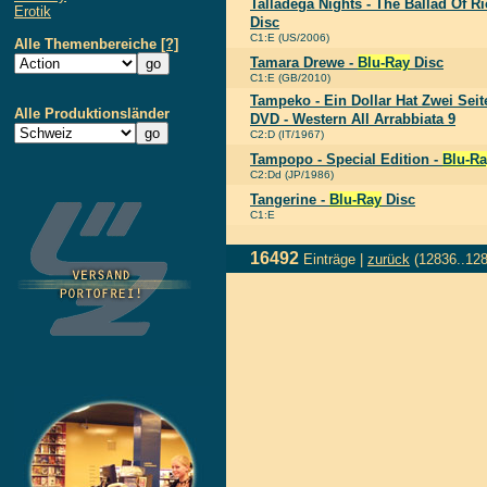
Talladega Nights - The Ballad Of R
Erotik
Disc
C1:E (US/2006)
Alle Themenbereiche
[?]
Tamara Drewe -
Blu-Ray
Disc
C1:E (GB/2010)
Tampeko - Ein Dollar Hat Zwei Seit
Alle Produktionsländer
DVD - Western All Arrabbiata 9
C2:D (IT/1967)
Tampopo - Special Edition -
Blu-R
C2:Dd (JP/1986)
Tangerine -
Blu-Ray
Disc
C1:E
16492
Einträge |
zurück
(12836..12