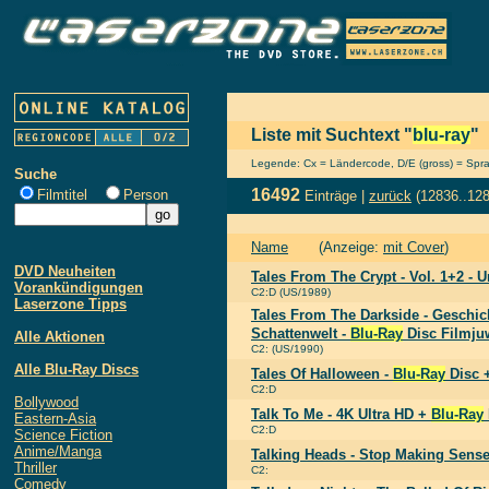
Liste mit Suchtext "
blu-ray
"
Legende: Cx = Ländercode, D/E (gross) = Sprach
Suche
16492
Filmtitel
Person
Einträge |
zurück
(12836..12
Name
(Anzeige:
mit Cover
)
DVD Neuheiten
Tales From The Crypt - Vol. 1+2 - 
Vorankündigungen
C2:D (US/1989)
Laserzone Tipps
Tales From The Darkside - Geschic
Schattenwelt -
Blu-Ray
Disc Filmju
Alle Aktionen
C2: (US/1990)
Alle Blu-Ray Discs
Tales Of Halloween -
Blu-Ray
Disc 
C2:D
Bollywood
Talk To Me - 4K Ultra HD +
Blu-Ray
Eastern-Asia
C2:D
Science Fiction
Anime/Manga
Talking Heads - Stop Making Sense
Thriller
C2:
Comedy