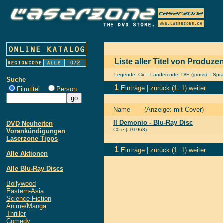
Liste aller Titel von Produze
Legende: Cx = Ländercode, D/E (gross) = Sprach
Suche
1
Einträge |
zurück
(1..1)
weiter
Filmtitel
Person
Name
(Anzeige:
mit Cover
)
Il Demonio - Blu-Ray Disc
DVD Neuheiten
C0:e (IT/1963)
Vorankündigungen
Laserzone Tipps
1
Einträge |
zurück
(1..1)
weiter
Alle Aktionen
Alle Blu-Ray Discs
Bollywood
Eastern-Asia
Science Fiction
Anime/Manga
Thriller
Comedy