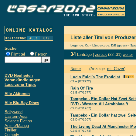
Liste aller Titel von Produ
Legende: Cx = Ländercode, D/E (gross) = Sprac
Suche
34
Filmtitel
Person
Einträge |
zurück
(22..31)
weiter
Name
(Anzeige:
mit Cover
)
DVD Neuheiten
Lucio Fulci's The Eroticist
Vorankündigungen
C1:e (IT/1972)
Laserzone Tipps
Rain Of Fire
C1:E (IT/1977)
Alle Aktionen
Tampeko - Ein Dollar Hat Zwei Seit
Alle Blu-Ray Discs
DVD - Western All Arrabbiata 9
C2:D (IT/1967)
Bollywood
Tampeko - Ein Dollar hat zwei Seit
Eastern-Asia
C2:D (IT/1967)
Science Fiction
Anime/Manga
The Living Dead At Manchester M
Thriller
C2:E (IT/1974)
Comedy