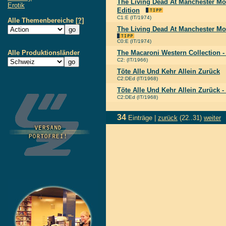
The Living Dead At Manchester Mor
Erotik
Edition
C1:E (IT/1974)
Alle Themenbereiche
[?]
The Living Dead At Manchester Mo
C0:E (IT/1974)
Alle Produktionsländer
The Macaroni Western Collection 
C2: (IT/1966)
Töte Alle Und Kehr Allein Zurück
C2:DEd (IT/1968)
Töte Alle Und Kehr Allein Zurück -
C2:DEd (IT/1968)
34
Einträge |
zurück
(22..31)
weiter