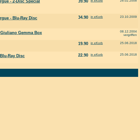
gue - 2-Disc Special
39.90
in eKorb
26.02.2008
34.90
in eKorb
23.10.2009
rgue - Blu-Ray Disc
08.12.2004
- Giuliano Gemma Box
vergriffen
19.90
in eKorb
25.06.2018
22.90
in eKorb
25.06.2018
 Blu-Ray Disc