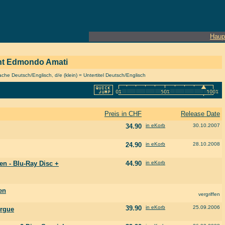
Haup
zent Edmondo Amati
he Deutsch/Englisch, d/e (klein) = Untertitel Deutsch/Englisch
Preis in CHF
Release Date
34.90
in eKorb
30.10.2007
24.90
in eKorb
28.10.2008
en - Blu-Ray Disc +
44.90
in eKorb
en
vergriffen
39.90
in eKorb
25.09.2006
orgue