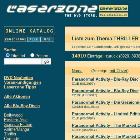
Liste zum Thema THRILLER
Legende: Cx = Ländercode, D/E (gross) = Sprach
Suche
14910
Filmtitel
Person
Einträge |
zurück
(8929..8938
Name
(Anzeige:
mit Cover
)
DVD Neuheiten
Paranormal Activity - Blu-Ray Disc
Vorankündigungen
C1:E (US/2007)
Laserzone Tipps
Paranormal Activity - Blu-Ray Disc
C2:DE (US/2007)
Alle Aktionen
Paranormal Activity - Die Gezeichn
Alle Blu-Ray Discs
C2:DEd (US/2014)
Paranormal Activity - Limited Editi
Bollywood
C1:E (US/2007)
Eastern-Asia
Science Fiction
Paranormal Activity - The Marked 
Anime/Manga
C1:Ee (US/2014)
Thriller
Paranormal Activity - The Marked O
Comedy