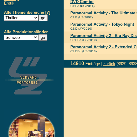
DVD Combo
Erotik
C1:Ee (US/2014)
Alle Themenbereiche
[?]
Paranormal Activity - The Ultimate 
C1:E (US/2007)
Paranormal Activity - Tokyo Night
C2:D (JP/2010)
Alle Produktionsländer
Paranormal Activity 2 - Blu-Ray Dis
C2:DEd (US/2010)
Paranormal Activity 2 - Extended C
C2:DEd (US/2010)
14910
Einträge |
zurück
(8929..8938