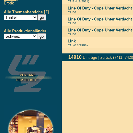
C1:E (US/2011)
Erotik
Line Of Duty - Cops Unter Verdacht
Alle Themenbereiche
[?]
C2:DE
Line Of Duty - Cops Unter Verdacht -
C2:DE
Line Of Duty - Cops Unter Verdacht -
Alle Produktionsländer
C2:DE
Link
C1: (GB/1986)
14910
Einträge |
zurück
(7411..7420