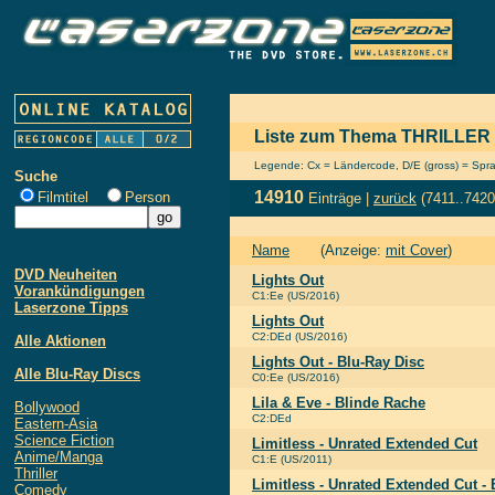
Liste zum Thema THRILLER
Legende: Cx = Ländercode, D/E (gross) = Sprach
Suche
14910
Filmtitel
Person
Einträge |
zurück
(7411..7420
Name
(Anzeige:
mit Cover
)
DVD Neuheiten
Lights Out
Vorankündigungen
C1:Ee (US/2016)
Laserzone Tipps
Lights Out
C2:DEd (US/2016)
Alle Aktionen
Lights Out - Blu-Ray Disc
Alle Blu-Ray Discs
C0:Ee (US/2016)
Lila & Eve - Blinde Rache
Bollywood
C2:DEd
Eastern-Asia
Science Fiction
Limitless - Unrated Extended Cut
Anime/Manga
C1:E (US/2011)
Thriller
Limitless - Unrated Extended Cut - 
Comedy