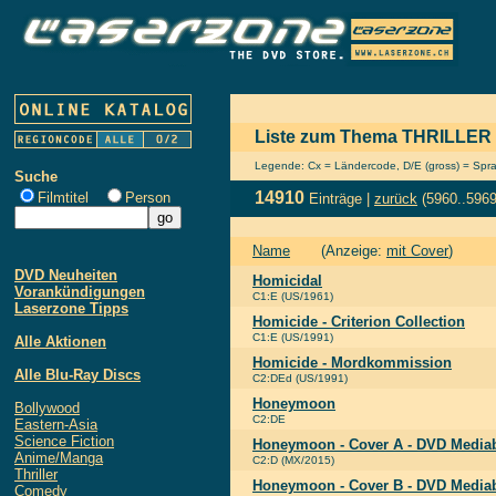
Liste zum Thema THRILLER
Legende: Cx = Ländercode, D/E (gross) = Sprach
Suche
14910
Filmtitel
Person
Einträge |
zurück
(5960..5969
Name
(Anzeige:
mit Cover
)
DVD Neuheiten
Homicidal
Vorankündigungen
C1:E (US/1961)
Laserzone Tipps
Homicide - Criterion Collection
C1:E (US/1991)
Alle Aktionen
Homicide - Mordkommission
Alle Blu-Ray Discs
C2:DEd (US/1991)
Honeymoon
Bollywood
C2:DE
Eastern-Asia
Science Fiction
Honeymoon - Cover A - DVD Media
Anime/Manga
C2:D (MX/2015)
Thriller
Honeymoon - Cover B - DVD Media
Comedy