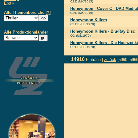
C2:D (MX/2015)
Erotik
Honeymoon - Cover C - DVD Media
Alle Themenbereiche
[?]
C2:D (MX/2015)
Honeymoon Killers
C2:DE (US/1970)
Honeymoon Killers - Blu-Ray Disc
Alle Produktionsländer
C0: (US/1970)
Honeymoon Killers - Die Hochzeitki
C2:DE (US/1970)
14910
Einträge |
zurück
(5960..5969